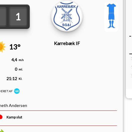
3
1
Karrebæk IF
13°
4,4
m/s
0
ml.
21:12
Kl.
VERET AF
neth Andersen
Kamp slut