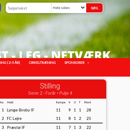
Hele siden
G ( 2-5 ÅR)
CIRKELTRÆNING
SPONSORER
Stilling
Serie 2 - Forår • Pulje 4
Pos.
Hold
Kampe
V
U
T
Point
1
Lynge-Broby IF
11
9
1
1
28
2
FC Lejre
11
8
1
2
25
3
Præstø IF
11
7
1
3
22