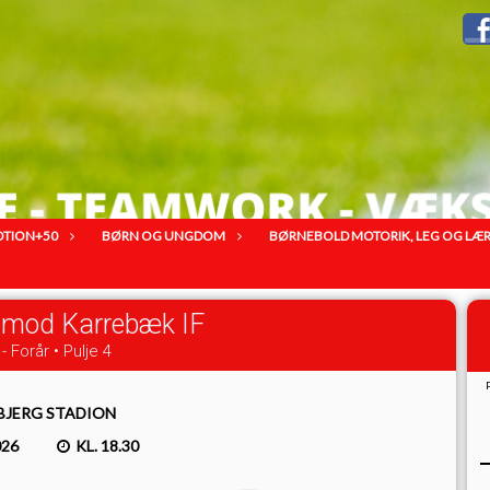
OTION+50
BØRN OG UNGDOM
BØRNEBOLD MOTORIK, LEG OG LÆRIN
 mod Karrebæk IF
- Forår • Pulje 4
BJERG STADION
026
KL. 18.30