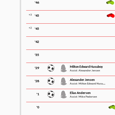
'46
+3
'45
+2
'45
'42
'35
Milton Edward Nusuboy
'29
Assist: Alexander Jensen
Alexander Jensen
'28
Assist: Milton Edward Nusuboy
Elias Andersen
'1
Assist: Mike Pedersen
'0