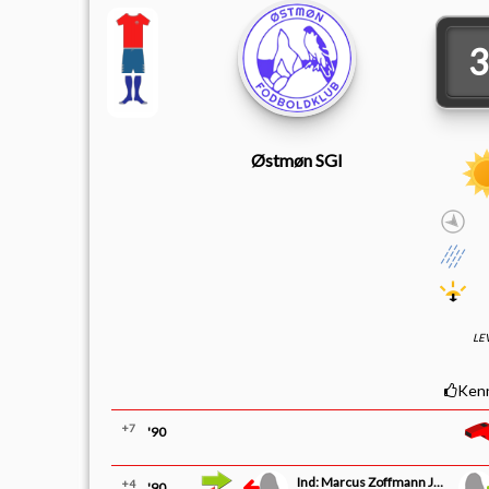
Østmøn SGI
LE
Ken
+7
'90
Ind: Marcus Zoffmann Johansen
+4
'90