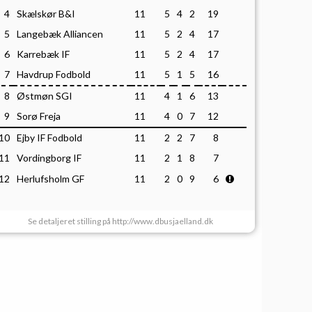
4
Skælskør B&I
11
5
4
2
19
5
Langebæk Alliancen
11
5
2
4
17
6
Karrebæk IF
11
5
2
4
17
7
Havdrup Fodbold
11
5
1
5
16
8
Østmøn SGI
11
4
1
6
13
9
Sorø Freja
11
4
0
7
12
10
Ejby IF Fodbold
11
2
2
7
8
11
Vordingborg IF
11
2
1
8
7
12
Herlufsholm GF
11
2
0
9
6
Se detaljeret stilling på http://www.dbusjaelland.dk