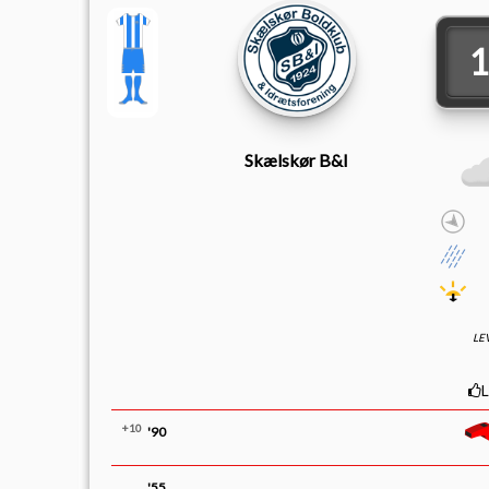
Skælskør B&I
LE
+10
'90
'55