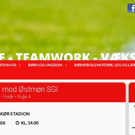
OTION+50
BØRN OG UNGDOM
BØRNEBOLD MOTORIK, LEG OG LÆRIN
I mod Østmøn SGI
- Forår • Pulje 4
KØR STADION
026
KL. 14.00