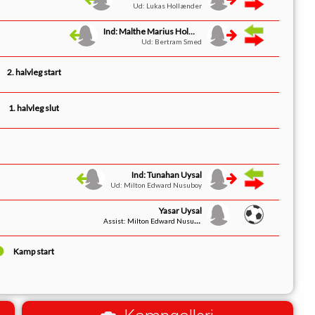
Ud: Lukas Hollænder
Ind: Malthe Marius Holm Degn
Ud: Bertram Smed
2. halvleg start
1. halvleg slut
Ind: Tunahan Uysal
Ud: Milton Edward Nusuboy
Yasar Uysal
Assist: Milton Edward Nusuboy
Kamp start