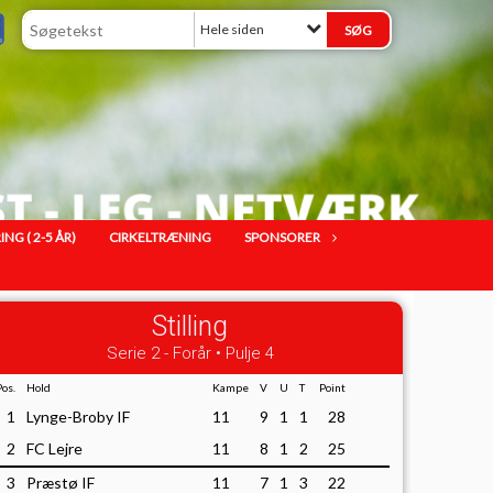
Hele siden
G ( 2-5 ÅR)
CIRKELTRÆNING
SPONSORER
Stilling
Serie 2 - Forår • Pulje 4
Pos.
Hold
Kampe
V
U
T
Point
1
Lynge-Broby IF
11
9
1
1
28
2
FC Lejre
11
8
1
2
25
3
Præstø IF
11
7
1
3
22