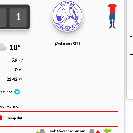
1
1
Østmøn SGI
18°
5,9
m/s
0
ml.
21:42
Kl.
VERET AF
Loui Hansen
Kamp slut
Ind: Alexander Jensen