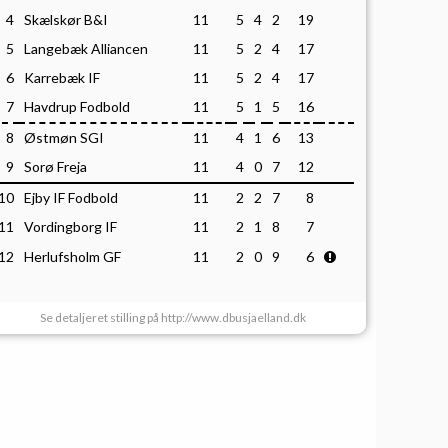
4
Skælskør B&I
11
5
4
2
19
5
Langebæk Alliancen
11
5
2
4
17
6
Karrebæk IF
11
5
2
4
17
7
Havdrup Fodbold
11
5
1
5
16
8
Østmøn SGI
11
4
1
6
13
9
Sorø Freja
11
4
0
7
12
10
Ejby IF Fodbold
11
2
2
7
8
11
Vordingborg IF
11
2
1
8
7
12
Herlufsholm GF
11
2
0
9
6
Se detaljeret stilling på http://www.dbusjaelland.dk