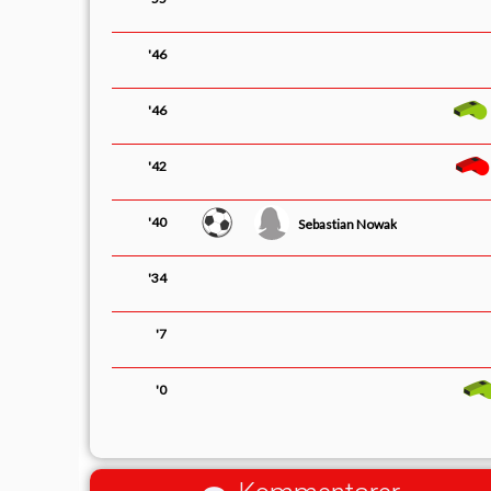
'46
'46
'42
'40
Sebastian Nowak
'34
'7
'0