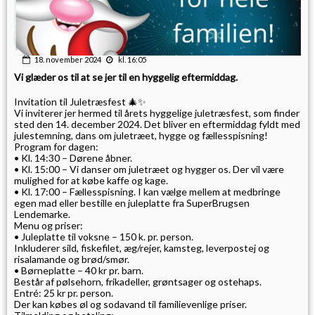
18. november 2024
kl. 16:05
Vi glæder os til at se jer til en hyggelig eftermiddag.
Invitation til Juletræsfest 🎄✨
Vi inviterer jer hermed til årets hyggelige juletræsfest, som finder
sted den 14. december 2024. Det bliver en eftermiddag fyldt med
julestemning, dans om juletræet, hygge og fællesspisning!
Program for dagen:
• Kl. 14:30 – Dørene åbner.
• Kl. 15:00 – Vi danser om juletræet og hygger os. Der vil være
mulighed for at købe kaffe og kage.
• Kl. 17:00 – Fællesspisning. I kan vælge mellem at medbringe
egen mad eller bestille en juleplatte fra SuperBrugsen
Lendemarke.
Menu og priser:
• Juleplatte til voksne – 150 k. pr. person.
Inkluderer sild, fiskefilet, æg/rejer, kamsteg, leverpostej og
risalamande og brød/smør.
• Børneplatte – 40 kr pr. barn.
Består af pølsehorn, frikadeller, grøntsager og ostehaps.
Entré: 25 kr pr. person.
Der kan købes øl og sodavand til familievenlige priser.