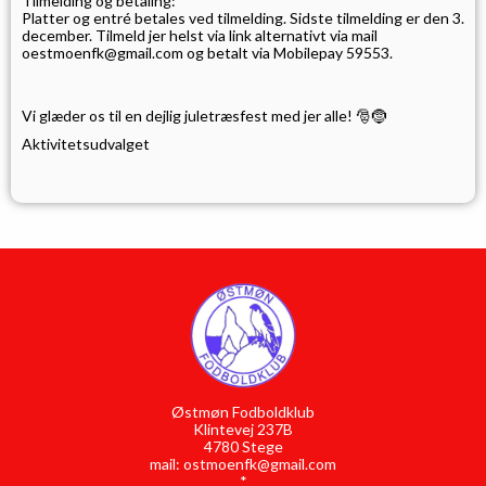
Tilmelding og betaling:
Platter og entré betales ved tilmelding. Sidste tilmelding er den 3.
december. Tilmeld jer helst via link alternativt
via mail
oestmoenfk@gmail.com og betalt via Mobilepay
59553.
Vi glæder os til en dejlig juletræsfest med jer alle! 🎅🤶
Aktivitetsudvalget
Østmøn Fodboldklub
Klintevej 237B
4780 Stege
mail: ostmoenfk@gmail.com
*