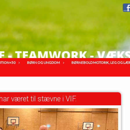
OTION+50
BØRN OG UNGDOM
BØRNEBOLD MOTORIK, LEG OG LÆRIN
r været til stævne i VIF.