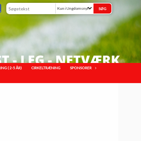
Kun i Ungdomsnyt
G ( 2-5 ÅR)
CIRKELTRÆNING
SPONSORER