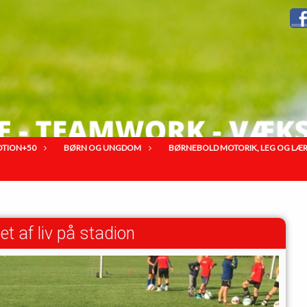
OTION+50
BØRN OG UNGDOM
BØRNEBOLD MOTORIK, LEG OG LÆRIN
 af liv på stadion